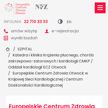
EN
22 710 33 33
INFOLINIA

umów wizytę
e-rejestracja


wyniki badań

SZPITAL
Katedra i klinika krążenia płucnego, chorób
zakrzepowo-zatorowych i kardiologii CMKP /
Oddział kardiologii ECZ Otwock
Europejskie Centrum Zdrowia Otwock w
Krajowej Sieci Kardiologicznej i Centrum
Doskonałości Kardiologicznej
Europejskie Centrum Zdrowia